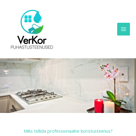
Skip
to
content
Miks tellida professionaalne koristusteenus?