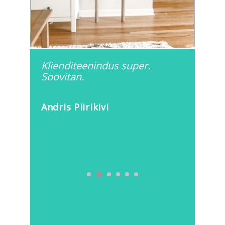
pa
Klienditeenindus super.
Kui 
Soovitan.
kiir
Ü
Andris Piirikivi
Heli