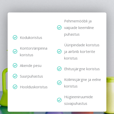
Pehmemööbli ja
vaipade keemiline
puhastus
Kodukoristus
Üüripindade koristus
Kontori/äripinna
ja airbnb korterite
koristus
koristus
Akende pesu
Ehitusjärgne koristus
Suurpuhastus
Kolimisjärgne ja eelne
koristus
Hoolduskoristus
Hügieeniruumide
süvapuhastus