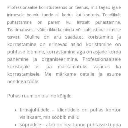
Professionaalne koristusteenus on teenus, mis tagab igale
inimesele heaolu tunde nii kodus kui kontoris. Teadlikult
puhastamine on parem kui lihtsalt puhastamine.
Teadmatusest võib rikkuda pindu või kahjustada inimese
Oluline on aru saada,et koristamine ja
tervist.
korrastamine on erinevad asjad: koristamine on
puhtuse loomine, korrastamine aga on asjade korda
panemine ja organiseerimine. Professionaalsele
koristajale ei jää märkamatuks vajadus ka
korrastamisele. Me märkame detaile ja asume
nendega tööle.
Puhas ruum on oluline kõigile:
firmajuhtidele – klientidele on puhas kontor
visiitkaart, mis sööbib mällu
sõpradele – alati on hea tunne puhtasse tuppa