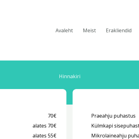
Avaleht
Meist
Erakliendid
Hinnakiri
70€
Praeahju puhastus
alates 70€
Külmkapi sisepuhas
alates 55€
Mikrolaineahju puh