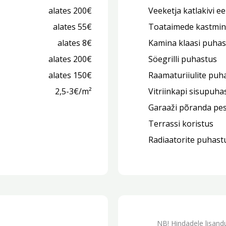
alates 200€
Veeketja katlakivi e
alates 55€
Toataimede kastmi
alates 8€
Kamina klaasi puha
alates 200€
Söegrilli puhastus
alates 150€
Raamaturiiulite puha
2,5-3€/m²
Vitriinkapi sisupuha
Garaaži põranda pe
Terrassi koristus
Radiaatorite puhast
NB! Hindadele lisan