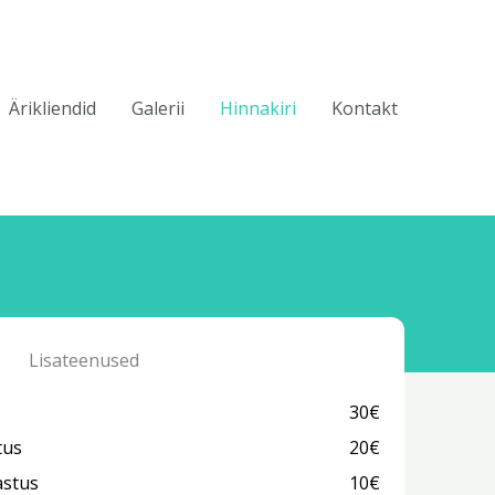
Ärikliendid
Galerii
Hinnakiri
Kontakt
Lisateenused
30€
tus
20€
astus
10€