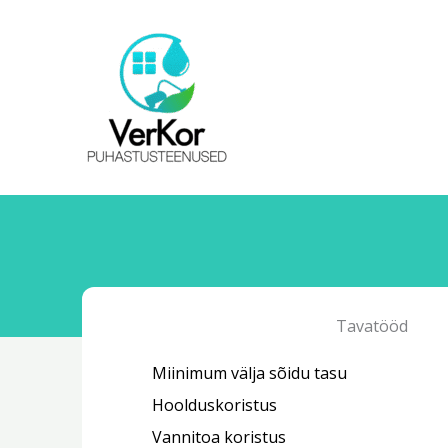
Skip
to
content
Tavatööd
Miinimum välja sõidu tasu
Hoolduskoristus
Vannitoa koristus