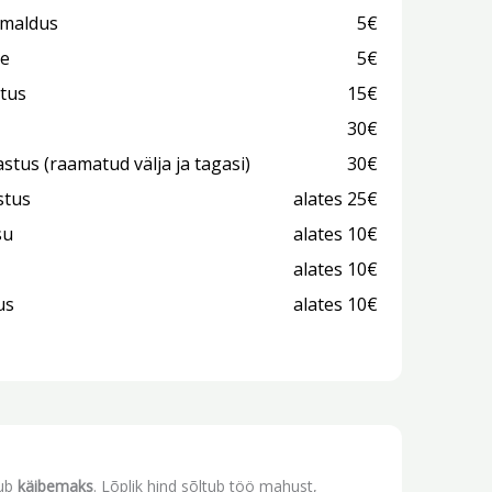
emaldus
5€
ne
5€
stus
15€
30€
stus (raamatud välja ja tagasi)
30€
stus
alates 25€
su
alates 10€
alates 10€
us
alates 10€
dub
käibemaks
. Lõplik hind sõltub töö mahust,