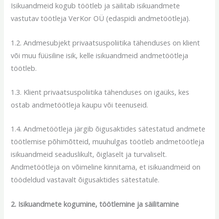
Isikuandmeid kogub töötleb ja säilitab isikuandmete
vastutav töötleja VerKor OÜ (edaspidi andmetöötleja).
1.2. Andmesubjekt privaatsuspoliitika tähenduses on klient
või muu füüsiline isik, kelle isikuandmeid andmetöötleja
töötleb.
1.3. Klient privaatsuspoliitika tähenduses on igaüks, kes
ostab andmetöötleja kaupu või teenuseid.
1.4. Andmetöötleja järgib õigusaktides sätestatud andmete
töötlemise põhimõtteid, muuhulgas töötleb andmetöötleja
isikuandmeid seaduslikult, õiglaselt ja turvaliselt.
Andmetöötleja on võimeline kinnitama, et isikuandmeid on
töödeldud vastavalt õigusaktides sätestatule.
2. Isikuandmete kogumine, töötlemine ja säilitamine