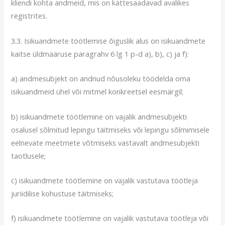
kliendi kohta andmeid, mis on kättesaadavad avalikes
registrites.
3.3. Isikuandmete töötlemise õiguslik alus on isikuandmete
kaitse üldmääruse paragrahv 6 lg 1 p-d a), b), c) ja f):
a) andmesubjekt on andnud nõusoleku töödelda oma
isikuandmeid ühel või mitmel konkreetsel eesmärgil;
b) isikuandmete töötlemine on vajalik andmesubjekti
osalusel sõlmitud lepingu täitmiseks või lepingu sõlmimisele
eelnevate meetmete võtmiseks vastavalt andmesubjekti
taotlusele;
c) isikuandmete töötlemine on vajalik vastutava töötleja
juriidilise kohustuse täitmiseks;
f) isikuandmete töötlemine on vajalik vastutava töötleja või