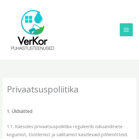
Skip
to
content
Privaatsuspoliitika
1. Üldsätted
1.1. Käesolev privaatsuspoliitika reguleerib isikuandmete
kogumist, töötlemist ja säilitamist käsitlevaid põhimõtteid.