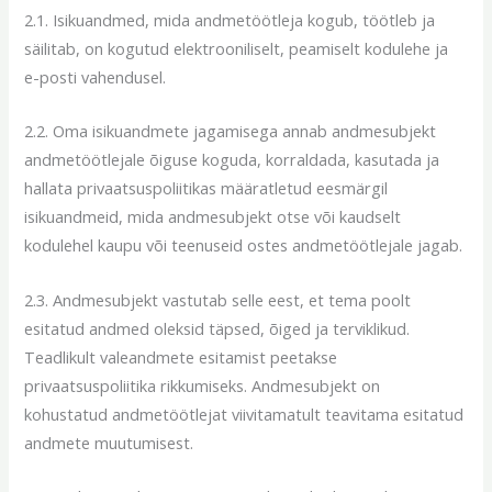
2.1. Isikuandmed, mida andmetöötleja kogub, töötleb ja
säilitab, on kogutud elektrooniliselt, peamiselt kodulehe ja
e-posti vahendusel.
2.2. Oma isikuandmete jagamisega annab andmesubjekt
andmetöötlejale õiguse koguda, korraldada, kasutada ja
hallata privaatsuspoliitikas määratletud eesmärgil
isikuandmeid, mida andmesubjekt otse või kaudselt
kodulehel kaupu või teenuseid ostes andmetöötlejale jagab.
2.3. Andmesubjekt vastutab selle eest, et tema poolt
esitatud andmed oleksid täpsed, õiged ja terviklikud.
Teadlikult valeandmete esitamist peetakse
privaatsuspoliitika rikkumiseks. Andmesubjekt on
kohustatud andmetöötlejat viivitamatult teavitama esitatud
andmete muutumisest.