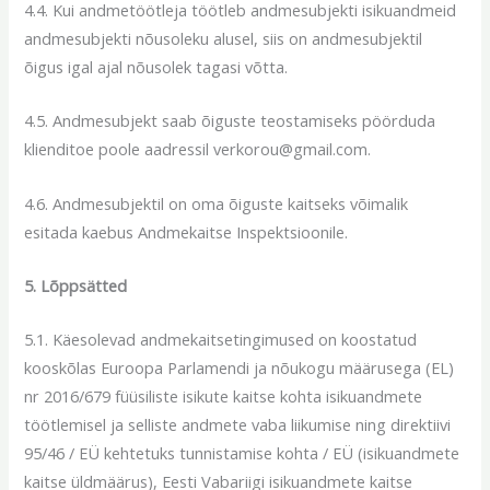
4.4. Kui andmetöötleja töötleb andmesubjekti isikuandmeid
andmesubjekti nõusoleku alusel, siis on andmesubjektil
õigus igal ajal nõusolek tagasi võtta.
4.5. Andmesubjekt saab õiguste teostamiseks pöörduda
klienditoe poole aadressil verkorou@gmail.com.
4.6. Andmesubjektil on oma õiguste kaitseks võimalik
esitada kaebus Andmekaitse Inspektsioonile.
5. Lõppsätted
5.1. Käesolevad andmekaitsetingimused on koostatud
kooskõlas Euroopa Parlamendi ja nõukogu määrusega (EL)
nr 2016/679 füüsiliste isikute kaitse kohta isikuandmete
töötlemisel ja selliste andmete vaba liikumise ning direktiivi
95/46 / EÜ kehtetuks tunnistamise kohta / EÜ (isikuandmete
kaitse üldmäärus), Eesti Vabariigi isikuandmete kaitse