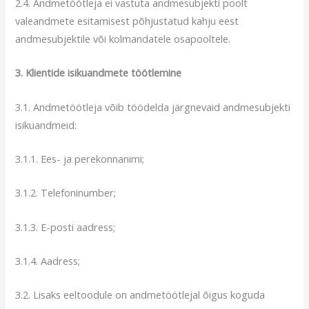
2.4. Andmetöötleja ei vastuta andmesubjekti poolt
valeandmete esitamisest põhjustatud kahju eest
andmesubjektile või kolmandatele osapooltele.
3. Klientide isikuandmete töötlemine
3.1. Andmetöötleja võib töödelda järgnevaid andmesubjekti
isikuandmeid:
3.1.1. Ees- ja perekonnanimi;
3.1.2. Telefoninumber;
3.1.3. E-posti aadress;
3.1.4. Aadress;
3.2. Lisaks eeltoodule on andmetöötlejal õigus koguda