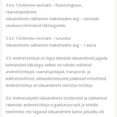
3.4.4. Töötlemise eesmärk – finantstegevus,
raamatupidamine
Isikuandmete säilitamise maksimaalne aeg – vastavalt
seaduses nimetatud tähtaegadele
3.4.5. Töötlemise eesmärk – turundus
Isikuandmete säilitamise maksimaalne aeg – 1 aasta
3.5. Andmetöötlejal on õigus klientide isikuandmeid jagada
kolmandate isikutega, kelleks on näiteks volitatud
andmetöötlejad, raamatupidajad, transpordi- ja
kullerettevõtted, ülekandeteenuseid pakkuvad ettevõtted.
Andmetöötleja on isikuandmete vastutav töötleja.
3.6. Andmesubjekti isikuandmete töötlemisel ja säilitamisel
rakendab andmetöötleja organisatoorseid ja tehnilisi
meetmeid, mis tagavad isikuandmete kaitse juhusliku või