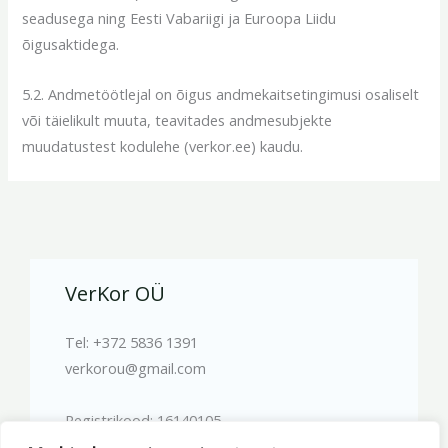
seadusega ning Eesti Vabariigi ja Euroopa Liidu
õigusaktidega.
5.2. Andmetöötlejal on õigus andmekaitsetingimusi osaliselt
või täielikult muuta, teavitades andmesubjekte
muudatustest kodulehe (verkor.ee) kaudu.
VerKor OÜ
Tel: +372 5836 1391
verkorou@gmail.com
Registrikood: 16140105
Väike-Maarja, Lääne-Virumaa