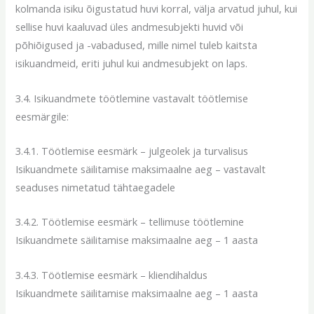
kolmanda isiku õigustatud huvi korral, välja arvatud juhul, kui
sellise huvi kaaluvad üles andmesubjekti huvid või
põhiõigused ja -vabadused, mille nimel tuleb kaitsta
isikuandmeid, eriti juhul kui andmesubjekt on laps.
3.4. Isikuandmete töötlemine vastavalt töötlemise
eesmärgile:
3.4.1. Töötlemise eesmärk – julgeolek ja turvalisus
Isikuandmete säilitamise maksimaalne aeg – vastavalt
seaduses nimetatud tähtaegadele
3.4.2. Töötlemise eesmärk – tellimuse töötlemine
Isikuandmete säilitamise maksimaalne aeg – 1 aasta
3.4.3. Töötlemise eesmärk – kliendihaldus
Isikuandmete säilitamise maksimaalne aeg – 1 aasta