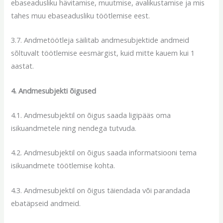
ebaseadusliku hävitamise, muutmise, avalikustamise ja mis
tahes muu ebaseadusliku töötlemise eest.
3.7. Andmetöötleja säilitab andmesubjektide andmeid
sõltuvalt töötlemise eesmärgist, kuid mitte kauem kui 1
aastat.
4. Andmesubjekti õigused
4.1. Andmesubjektil on õigus saada ligipääs oma
isikuandmetele ning nendega tutvuda.
4.2. Andmesubjektil on õigus saada informatsiooni tema
isikuandmete töötlemise kohta.
4.3. Andmesubjektil on õigus täiendada või parandada
ebatäpseid andmeid.